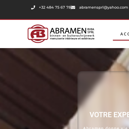
+32 484 75 67 78
abramensprl@yahoo.com
AC
VOTRE EXPE
Abramen donne vie à