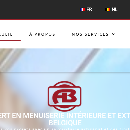
FR
NL
CUEIL
À PROPOS
NOS SERVICES
RT EN MENUISERIE INTÉRIEURE ET EX
BELGIQUE
 vos projets avec un savoir-faire artisanal et des fini