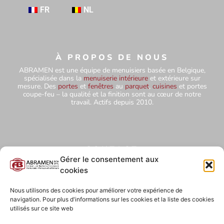
FR
NL
À PROPOS DE NOUS
ABRAMEN est une équipe de menuisiers basée en Belgique,
spécialisée dans la
menuiserie intérieure
et extérieure sur
mesure. Des
portes
et
fenêtres
au
parquet
,
cuisines
et portes
coupe-feu – la qualité et la finition sont au cœur de notre
travail. Actifs depuis 2010.
CONTACT
+32 484 75 67 78
Gérer le consentement aux
cookies
abramensprl@yahoo.com
Hutteweg 5 – 1910 Kampenhout
Nous utilisons des cookies pour améliorer votre expérience de
navigation. Pour plus d'informations sur les cookies et la liste des cookies
BE0827 850 854
utilisés sur ce site web
ABRAMEN BVBA