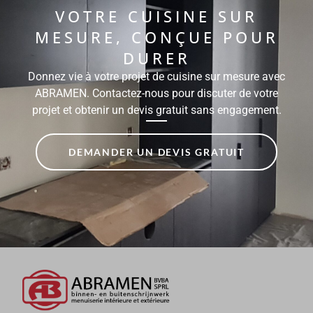
VOTRE CUISINE SUR
MESURE, CONÇUE POUR
DURER
Donnez vie à votre projet de cuisine sur mesure avec
ABRAMEN. Contactez-nous pour discuter de votre
projet et obtenir un devis gratuit sans engagement.
DEMANDER UN DEVIS GRATUIT