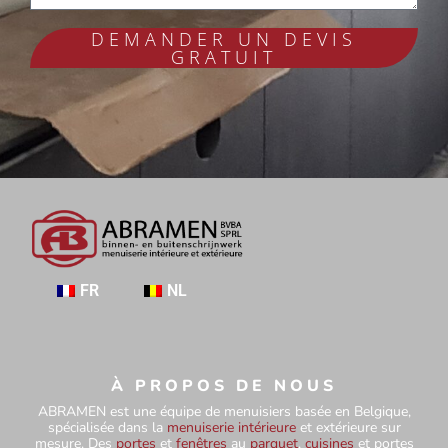
DEMANDER UN DEVIS
GRATUIT
FR
NL
À PROPOS DE NOUS
ABRAMEN est une équipe de menuisiers basée en Belgique,
spécialisée dans la
menuiserie intérieure
et extérieure sur
mesure. Des
portes
et
fenêtres
au
parquet
,
cuisines
et portes