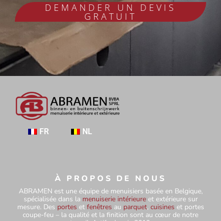
DEMANDER UN DEVIS
GRATUIT
FR
NL
À PROPOS DE NOUS
ABRAMEN est une équipe de menuisiers basée en Belgique,
spécialisée dans la
menuiserie intérieure
et extérieure sur
mesure. Des
portes
et
fenêtres
au
parquet
,
cuisines
et portes
coupe-feu – la qualité et la finition sont au cœur de notre