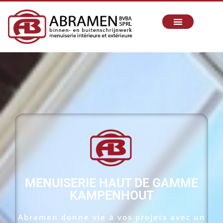
MENUISERIE HAUT DE GAMME
KAMPENHOUT
Abramen donne vie à vos projets avec un