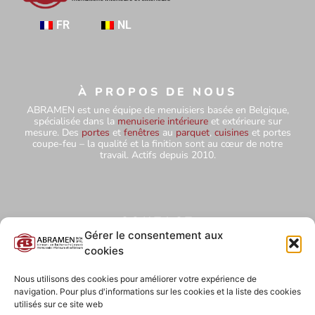
FR
NL
À PROPOS DE NOUS
ABRAMEN est une équipe de menuisiers basée en Belgique,
spécialisée dans la
menuiserie intérieure
et extérieure sur
mesure. Des
portes
et
fenêtres
au
parquet
,
cuisines
et portes
coupe-feu – la qualité et la finition sont au cœur de notre
travail. Actifs depuis 2010.
CONTACT
+32 484 75 67 78
Gérer le consentement aux
cookies
abramensprl@yahoo.com
Hutteweg 5 – 1910 Kampenhout
Nous utilisons des cookies pour améliorer votre expérience de
navigation. Pour plus d'informations sur les cookies et la liste des cookies
BE0827 850 854
utilisés sur ce site web