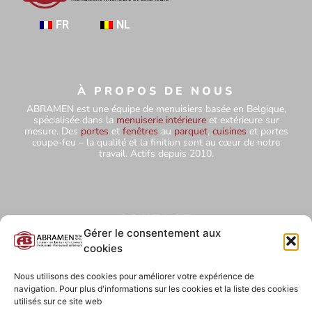
FR
NL
À PROPOS DE NOUS
ABRAMEN est une équipe de menuisiers basée en Belgique,
spécialisée dans la
menuiserie intérieure
et extérieure sur
mesure. Des
portes
et
fenêtres
au
parquet
,
cuisines
et portes
coupe-feu – la qualité et la finition sont au cœur de notre
travail. Actifs depuis 2010.
CONTACT
+32 484 75 67 78
Gérer le consentement aux
cookies
abramensprl@yahoo.com
Hutteweg 5 – 1910 Kampenhout
Nous utilisons des cookies pour améliorer votre expérience de
navigation. Pour plus d'informations sur les cookies et la liste des cookies
BE0827 850 854
utilisés sur ce site web