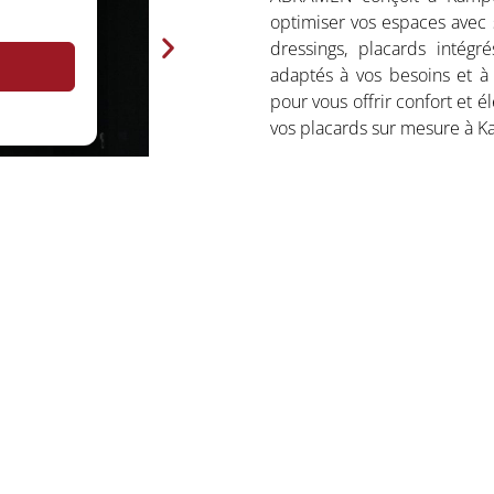
optimiser vos espaces avec s
dressings, placards intég
adaptés à vos besoins et à 
pour vous offrir confort et é
vos placards sur mesure à K
Placards, dressings, meub
Aménagements intérieurs
Large choix de matériaux, 
Solutions adaptées aux p
Fabrication artisanale et 