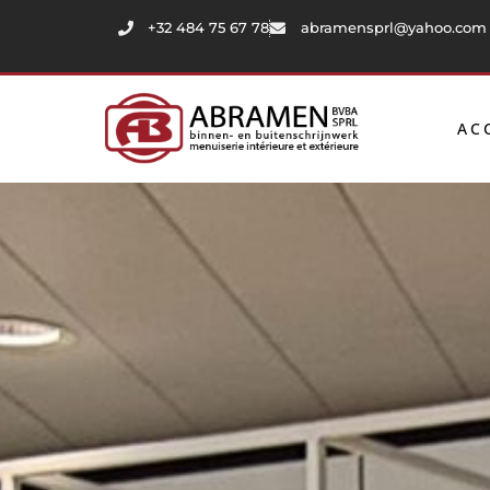
+32 484 75 67 78
abramensprl@yahoo.com
AC