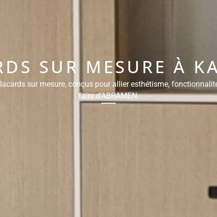
RDS SUR MESURE À 
acards sur mesure, conçus pour allier esthétisme, fonctionnalité 
faire d’ABRAMEN.