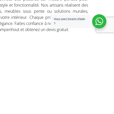
tyle et fonctionnalité. Nos artisans réalisent des
rés, meubles sous pente ou solutions murales,
votre intérieur. Chaque projet est personnalisé
Vous avez besoin d'aide
légance. Faites confiance à notre savoir-faire pour
?
ampenhout et obtenez un devis gratuit.
les sous pente, bibliothèques
 modulables et sur mesure
coloris et finitions
etits et grands espaces
installation soignée