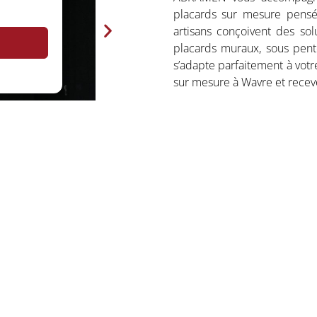
placards sur mesure pensé
artisans conçoivent des solu
placards muraux, sous pente
s’adapte parfaitement à votr
sur mesure à Wavre et receve
Placards, dressings, meub
Aménagements intérieurs
Large choix de matériaux, 
Solutions adaptées aux p
Fabrication artisanale et 