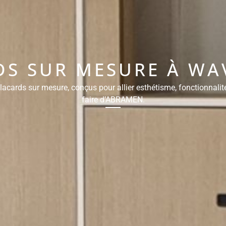
DS SUR MESURE À WAV
acards sur mesure, conçus pour allier esthétisme, fonctionnalité 
faire d’ABRAMEN.