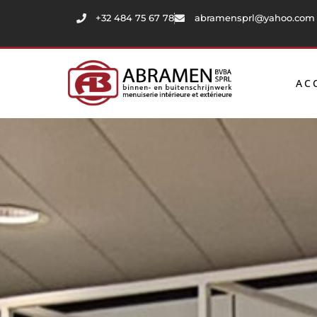
+32 484 75 67 78
abramensprl@yahoo.com
AC