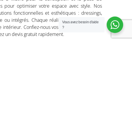
s pour optimiser votre espace avec style. Nos
tions fonctionnelles et esthétiques : dressings,
 ou intégrés. Chaque réalisation est unique et
Vous avez besoin d'aide
e intérieur. Confiez-nous vos besoins en placards
?
z un devis gratuit rapidement.
les sous pente, bibliothèques
 modulables et sur mesure
coloris et finitions
etits et grands espaces
installation soignée