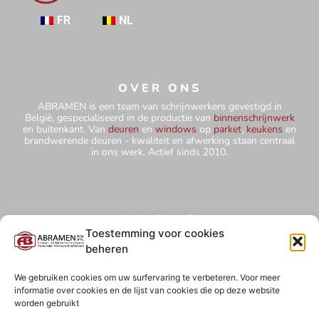
FR
NL
OVER ONS
ABRAMEN is een team van schrijnwerkers gevestigd in
België, gespecialiseerd in de productie van
binnenschrijnwerk
en buitenkant. Van
deuren
en
windows
op
parket
,
keukens
en
brandwerende deuren - kwaliteit en afwerking staan centraal
in ons werk. Actief sinds 2010.
CONTACT
+32 484 75 67 78
Toestemming voor cookies
beheren
abramensprl@yahoo.com
Hutteweg 5 - 1910 Kampenhout
We gebruiken cookies om uw surfervaring te verbeteren. Voor meer
informatie over cookies en de lijst van cookies die op deze website
BE0827 850 854
worden gebruikt