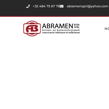
+32 484 75 67 78
abramensprl@yahoo.com
H