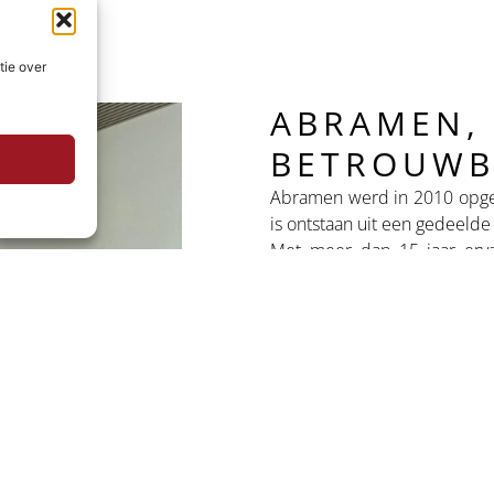
tie over
ABRAMEN,
BETROUWB
Abramen werd in 2010 opgeri
is ontstaan uit een gedeeld
Met meer dan 15 jaar erv
zowel particulieren als bedr
Onze belofte: je maatwe
ondersteuning bieden, van het
Binnendeuren en buitend
Aluminium en PVC rame
Keukens op maat
Meubilair op maat
Terrassen in hout of com