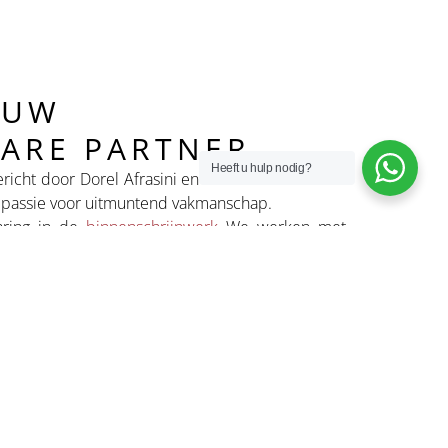
 UW
ARE PARTNER
Heeft u hulp nodig?
cht door Dorel Afrasini en Vasile Solovastru en
e passie voor uitmuntend vakmanschap.
aring in de
binnenschrijnwerk
We werken met
ijven aan hun bouw- en renovatieprojecten.
rk, kwaliteitsmaterialen en persoonlijke
 eerste contact tot de uiteindelijke voltooiing.
euren
n
posiet