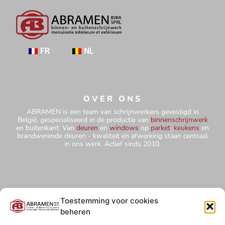
FR
NL
OVER ONS
ABRAMEN is een team van schrijnwerkers gevestigd in
België, gespecialiseerd in de productie van
binnenschrijnwerk
en buitenkant. Van
deuren
en
windows
op
parket
,
keukens
en
brandwerende deuren - kwaliteit en afwerking staan centraal
in ons werk. Actief sinds 2010.
CONTACT
Toestemming voor cookies
+32 484 75 67 78
beheren
abramensprl@yahoo.com