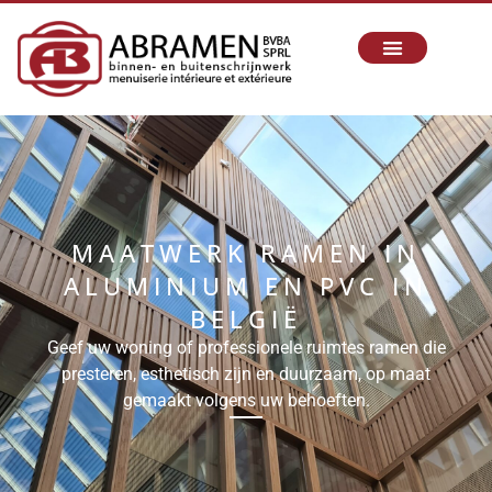
MAATWERK RAMEN IN
ALUMINIUM EN PVC IN
BELGIË
Geef uw woning of professionele ruimtes ramen die
presteren, esthetisch zijn en duurzaam, op maat
gemaakt volgens uw behoeften.