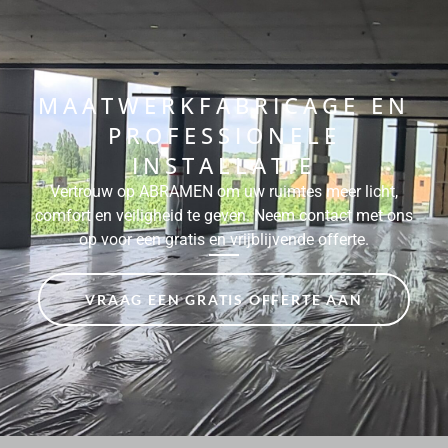
MAATWERKFABRICAGE EN
PROFESSIONELE
INSTALLATIE
Vertrouw op ABRAMEN om uw ruimtes meer licht,
comfort en veiligheid te geven. Neem contact met ons
op voor een gratis en vrijblijvende offerte.
VRAAG EEN GRATIS OFFERTE AAN