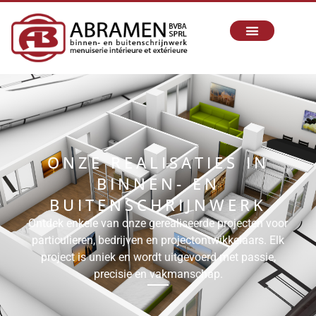
ONZE REALISATIES IN
BINNEN- EN
BUITENSCHRIJNWERK
Ontdek enkele van onze gerealiseerde projecten voor
particulieren, bedrijven en projectontwikkelaars. Elk
project is uniek en wordt uitgevoerd met passie,
precisie en vakmanschap.