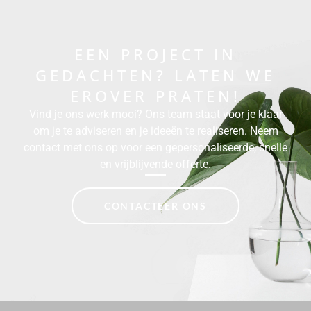
EEN PROJECT IN
GEDACHTEN? LATEN WE
EROVER PRATEN!
Vind je ons werk mooi? Ons team staat voor je klaar
om je te adviseren en je ideeën te realiseren. Neem
contact met ons op voor een gepersonaliseerde, snelle
en vrijblijvende offerte.
CONTACTEER ONS