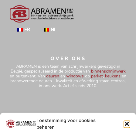
FR
NL
OVER ONS
ABRAMEN is een team van schrijnwerkers gevestigd in
België, gespecialiseerd in de productie van
binnenschrijnwerk
en buitenkant. Van
deuren
en
windows
op
parket
,
keukens
en
brandwerende deuren - kwaliteit en afwerking staan centraal
in ons werk. Actief sinds 2010.
CONTACT
Toestemming voor cookies
+32 484 75 67 78
beheren
abramensprl@yahoo.com