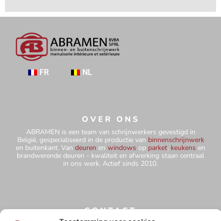
FR
NL
OVER ONS
ABRAMEN is een team van schrijnwerkers gevestigd in
België, gespecialiseerd in de productie van
binnenschrijnwerk
en buitenkant. Van
deuren
en
windows
op
parket
,
keukens
en
brandwerende deuren - kwaliteit en afwerking staan centraal
in ons werk. Actief sinds 2010.
CONTACT
+32 484 75 67 78