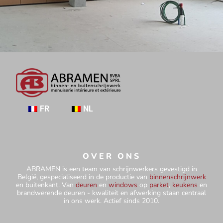
FR
NL
OVER ONS
ABRAMEN is een team van schrijnwerkers gevestigd in
België, gespecialiseerd in de productie van
binnenschrijnwerk
en buitenkant. Van
deuren
en
windows
op
parket
,
keukens
en
brandwerende deuren - kwaliteit en afwerking staan centraal
in ons werk. Actief sinds 2010.