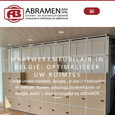
MAATWERKMEUBILAIR IN
BELGIË: OPTIMALISEER
UW RUIMTES
Creëer unieke meubels, aangepast aan uw behoeften
en wensen. Kasten, dressings, boekenkasten of
designmeubels: alles is mogelijk bij ABRAMEN.