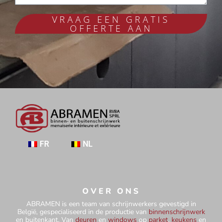
VRAAG EEN GRATIS
OFFERTE AAN
FR
NL
OVER ONS
ABRAMEN is een team van schrijnwerkers gevestigd in
België, gespecialiseerd in de productie van
binnenschrijnwerk
en buitenkant. Van
deuren
en
windows
op
parket
,
keukens
en