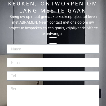
KEUKEN, ONTWORPEN OM
LANG MEE TE GAAN
Breng uw op maat gemaakte keukenproject tot leven
met ABRAMEN. Neem contact met ons op om uw
project te bespreken en een gratis, vrijblijvende offerte
te ontvangen.