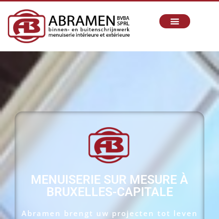
MENUISERIE SUR MESURE À
BRUXELLES-CAPITALE
Abramen brengt uw projecten tot leven