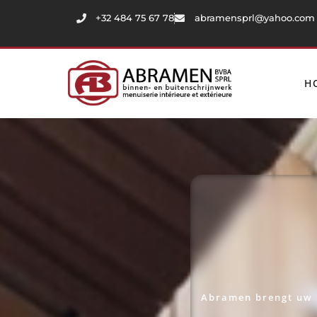
+32 484 75 67 78
abramensprl@yahoo.com
H
Abramen brengt uw p