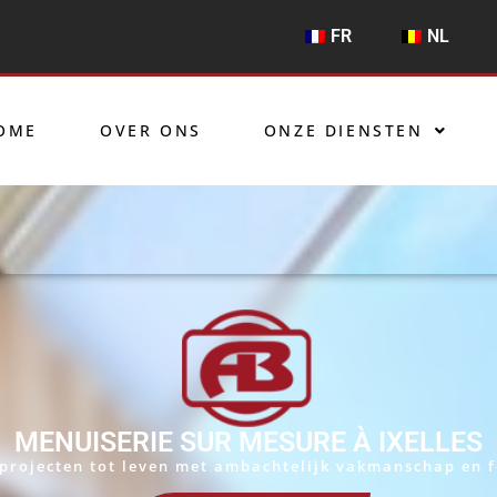
FR
NL
OME
OVER ONS
ONZE DIENSTEN
MENUISERIE SUR MESURE À IXELLES
rojecten tot leven met ambachtelijk vakmanschap en f