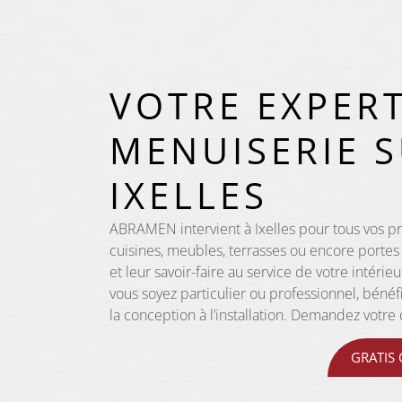
VOTRE EXPER
MENUISERIE 
IXELLES
ABRAMEN intervient à Ixelles pour tous vos pr
cuisines, meubles, terrasses ou encore portes 
et leur savoir-faire au service de votre intérie
vous soyez particulier ou professionnel, bén
la conception à l’installation. Demandez votre 
GRATIS 