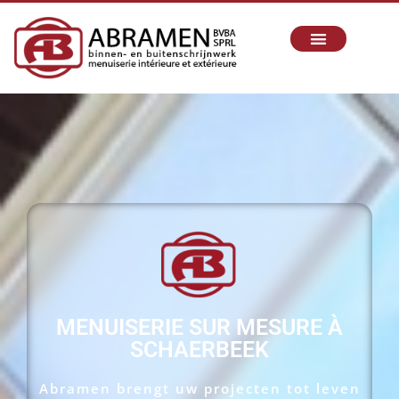
MENUISERIE SUR MESURE À
SCHAERBEEK
Abramen brengt uw projecten tot leven