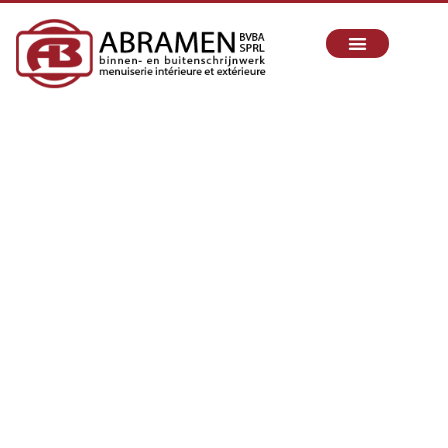
SCHRIJNWERKER IN
TERVUREN
Sinds 2010 realiseren wij uw binnen- en
buitenschrijnwerkprojecten met passie, vakmanschap
en oog voor detail.