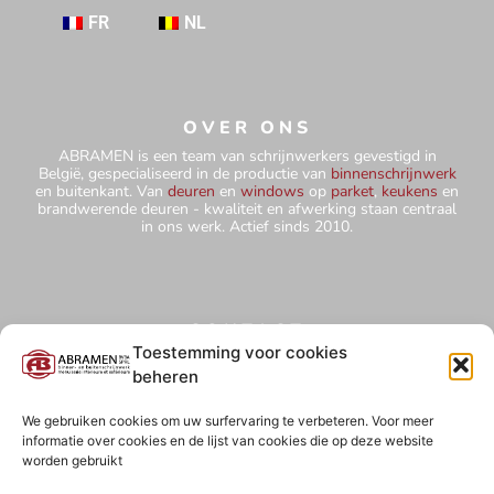
FR
NL
OVER ONS
ABRAMEN is een team van schrijnwerkers gevestigd in
België, gespecialiseerd in de productie van
binnenschrijnwerk
en buitenkant. Van
deuren
en
windows
op
parket
,
keukens
en
brandwerende deuren - kwaliteit en afwerking staan centraal
in ons werk. Actief sinds 2010.
CONTACT
+32 484 75 67 78
Toestemming voor cookies
beheren
abramensprl@yahoo.com
Hutteweg 5 - 1910 Kampenhout
We gebruiken cookies om uw surfervaring te verbeteren. Voor meer
informatie over cookies en de lijst van cookies die op deze website
BE0827 850 854
worden gebruikt
ABRAMEN BVBA