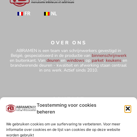
FR
NL
OVER ONS
ABRAMEN is een team van schrijnwerkers gevestigd in
België, gespecialiseerd in de productie van
binnenschrijnwerk
en buitenkant. Van
deuren
en
windows
op
parket
,
keukens
en
brandwerende deuren - kwaliteit en afwerking staan centraal
in ons werk. Actief sinds 2010.
CONTACT
+32 484 75 67 78
Toestemming voor cookies
beheren
abramensprl@yahoo.com
Hutteweg 5 - 1910 Kampenhout
We gebruiken cookies om uw surfervaring te verbeteren. Voor meer
informatie over cookies en de lijst van cookies die op deze website
BE0827 850 854
worden gebruikt