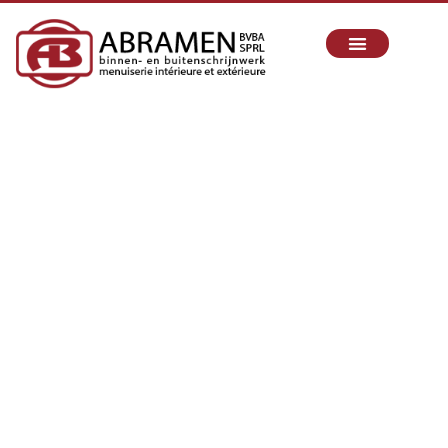
SCHRIJNWERKER IN
WAVER
Sinds 2010 realiseren wij uw binnen- en
buitenschrijnwerkprojecten met passie, vakmanschap
en oog voor detail.