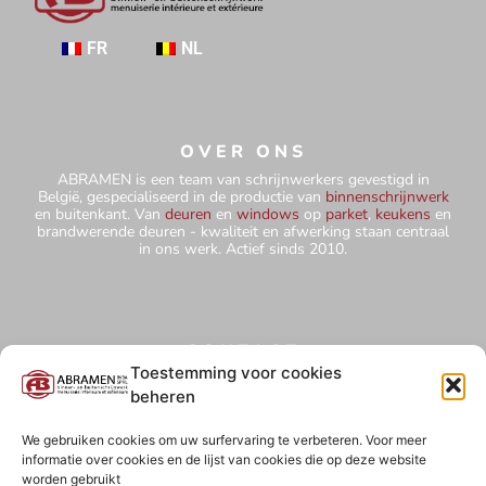
FR
NL
OVER ONS
ABRAMEN is een team van schrijnwerkers gevestigd in
België, gespecialiseerd in de productie van
binnenschrijnwerk
en buitenkant. Van
deuren
en
windows
op
parket
,
keukens
en
brandwerende deuren - kwaliteit en afwerking staan centraal
in ons werk. Actief sinds 2010.
CONTACT
+32 484 75 67 78
Toestemming voor cookies
beheren
abramensprl@yahoo.com
Hutteweg 5 - 1910 Kampenhout
We gebruiken cookies om uw surfervaring te verbeteren. Voor meer
informatie over cookies en de lijst van cookies die op deze website
BE0827 850 854
worden gebruikt