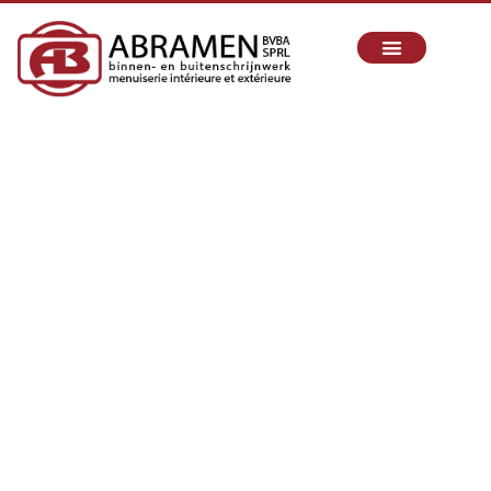
SCHRIJNWERKER IN
ZAVENTEM
Sinds 2010 realiseren wij uw binnen- en
buitenschrijnwerkprojecten met passie, vakmanschap
en oog voor detail.