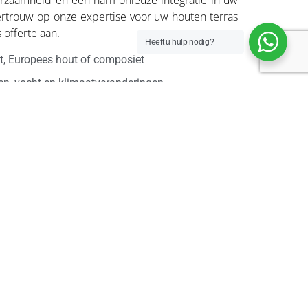
rzaamheid en een harmonieuze integratie in uw
rtrouw op onze expertise voor uw houten terras
 offerte aan.
Heeft u hulp nodig?
ut, Europees hout of composiet
en, vocht en klimaatveranderingen
ge duurzaamheid
e ontwerp en installatie
particulieren en bedrijven