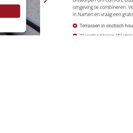
ontworpen om comfort, duu
omgeving te combineren. Ve
in Namen en vraag een gratis
Terrassen in exotisch ho
Weerstand tegen UV-stral
Weinig onderhoud en ho
Volledig op maat gemaakt
Oplossingen op maat voor 