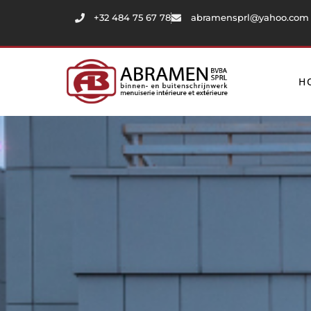
+32 484 75 67 78
abramensprl@yahoo.com
H