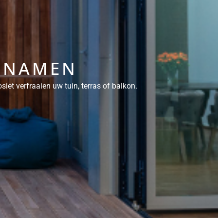
N NAMEN
et verfraaien uw tuin, terras of balkon.