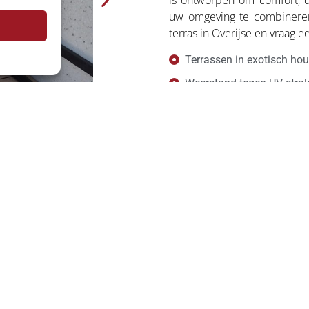
is ontworpen om comfort, 
uw omgeving te combineren
terras in Overijse en vraag ee
Terrassen in exotisch ho
Weerstand tegen UV-stral
Weinig onderhoud en ho
Volledig op maat gemaakt
Oplossingen op maat voor 