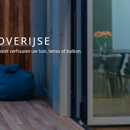
OVERIJSE
et verfraaien uw tuin, terras of balkon.