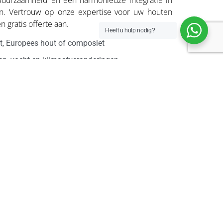
duurzaamheid en een harmonieuze integratie in
. Vertrouw op onze expertise voor uw houten
n gratis offerte aan.
Heeft u hulp nodig?
ut, Europees hout of composiet
en, vocht en klimaatveranderingen
ge duurzaamheid
e ontwerp en installatie
particulieren en bedrijven