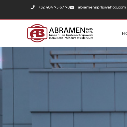
+32 484 75 67 78
abramensprl@yahoo.com
H