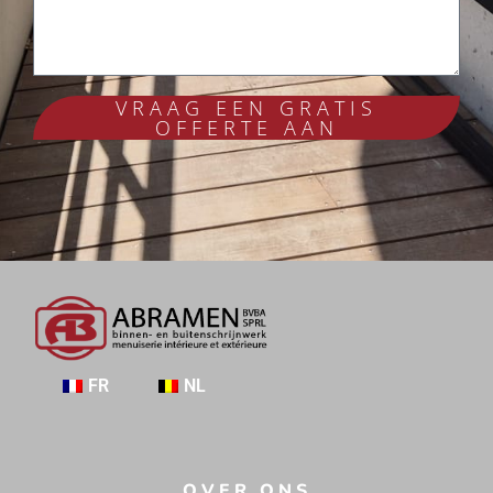
VRAAG EEN GRATIS
OFFERTE AAN
FR
NL
OVER ONS