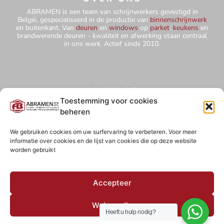
ABRAMEN is een team van schrijnwerkers gevestigd in
België, gespecialiseerd in de productie van
binnenschrijnwerk
en buitenkant. Van
deuren
en
windows
op
parket
,
keukens
en
brandwerende deuren - kwaliteit en afwerking staan centraal
in ons werk. Actief sinds 2010.
CONTACT
+32 484 75 67 78
Toestemming voor cookies
beheren
abramensprl@yahoo.com
Hutteweg 5 - 1910 Kampenhout
We gebruiken cookies om uw surfervaring te verbeteren. Voor meer
informatie over cookies en de lijst van cookies die op deze website
BE0827 850 854
worden gebruikt
ABRAMEN BVBA
Accepteer
ABRAMEN BVBA 2026 © Copyright
Weiger alle
Heeft u hulp nodig?
COOKIEBELEID (EU)