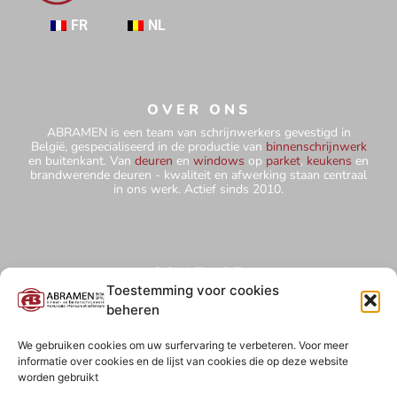
FR
NL
OVER ONS
ABRAMEN is een team van schrijnwerkers gevestigd in
België, gespecialiseerd in de productie van
binnenschrijnwerk
en buitenkant. Van
deuren
en
windows
op
parket
,
keukens
en
brandwerende deuren - kwaliteit en afwerking staan centraal
in ons werk. Actief sinds 2010.
CONTACT
+32 484 75 67 78
Toestemming voor cookies
beheren
abramensprl@yahoo.com
Hutteweg 5 - 1910 Kampenhout
We gebruiken cookies om uw surfervaring te verbeteren. Voor meer
informatie over cookies en de lijst van cookies die op deze website
BE0827 850 854
worden gebruikt