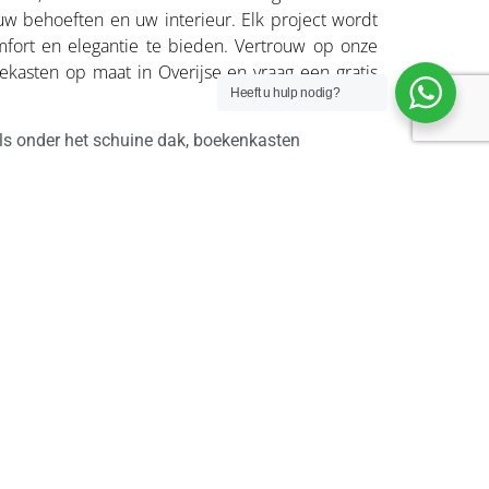
uw behoeften en uw interieur. Elk project wordt
fort en elegantie te bieden. Vertrouw op onze
kasten op maat in Overijse en vraag een gratis
Heeft u hulp nodig?
ls onder het schuine dak, boekenkasten
aakte interieurinrichtingen
en, kleuren en afwerkingen
 zowel kleine als grote ruimtes
ng en zorgvuldige installatie