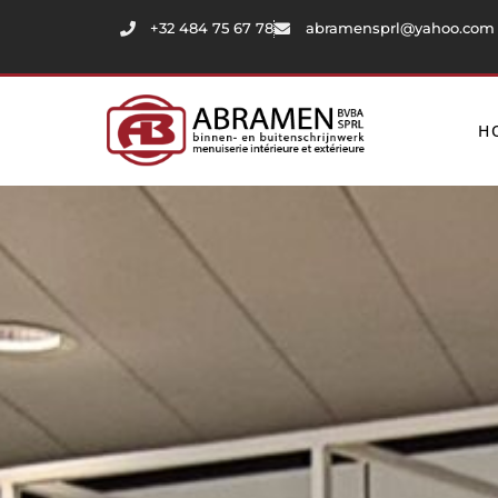
+32 484 75 67 78
abramensprl@yahoo.com
H