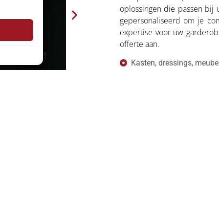
oplossingen die passen bij 
gepersonaliseerd om je com
expertise voor uw garderobe
offerte aan.
Kasten, dressings, meube
Modulaire en op maat gem
Grote keuze aan material
Oplossingen op maat voor
Ambachtelijke vervaardigi