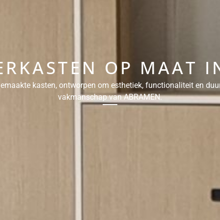
ERKASTEN OP MAAT IN
emaakte kasten, ontworpen om esthetiek, functionaliteit en du
vakmanschap van ABRAMEN.