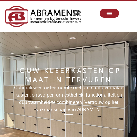
JOUW KLEERKASTEN OP
MAAT IN TERVUREN
Optimaliseer uw leefruimte met op maat gemaakte
kasten, ontworpen om esthetiek, functionaliteit en
duurzaamheid te combineren. Vertrouw op het
vakmanschap van ABRAMEN.