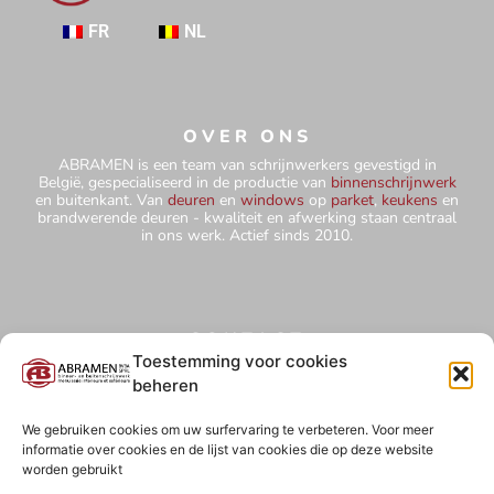
FR
NL
OVER ONS
ABRAMEN is een team van schrijnwerkers gevestigd in
België, gespecialiseerd in de productie van
binnenschrijnwerk
en buitenkant. Van
deuren
en
windows
op
parket
,
keukens
en
brandwerende deuren - kwaliteit en afwerking staan centraal
in ons werk. Actief sinds 2010.
CONTACT
+32 484 75 67 78
Toestemming voor cookies
beheren
abramensprl@yahoo.com
Hutteweg 5 - 1910 Kampenhout
We gebruiken cookies om uw surfervaring te verbeteren. Voor meer
informatie over cookies en de lijst van cookies die op deze website
BE0827 850 854
worden gebruikt